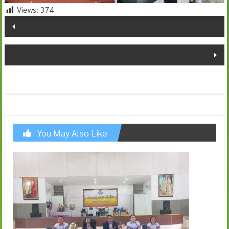
Views:
374
Post
navigation
You May Also Like