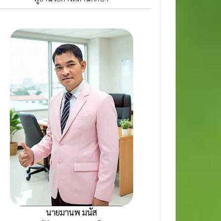
นายมานพ มนัส